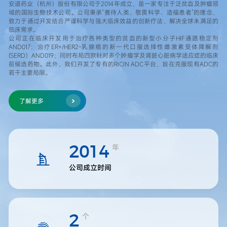
安道药业（杭州）股份有限公司于2014年成立，是一家专注于泛贫血及肿瘤领
域的国际生物技术公司。公司秉承“善待人类、敬畏科学、造福患者”的理念，
致力于通过开发结合严谨科学与强大临床效益的创新疗法，解决全球未满足的
临床需求。
公司正在临床开发用于治疗各种类型的贫血的新型小分子HIF通路稳定剂
AND017；治疗ER+/HER2-乳腺癌的新一代口服选择性雌激素受体降解剂
(SERD）AND019；同时布局四款针对多个肿瘤学及肾脏心脏病学适应症的临床
前候选药物。此外，我们开发了专有的RICIN ADC平台，旨在克服现有ADC的
若干主要局限。
了解更多
年
2014
公司成立时间
个
2