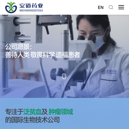
EN
公司愿景：
善待人类 敬畏科学 造福患者
了解更多
专注于
泛贫血
及
肿瘤领域
的国际生物技术公司