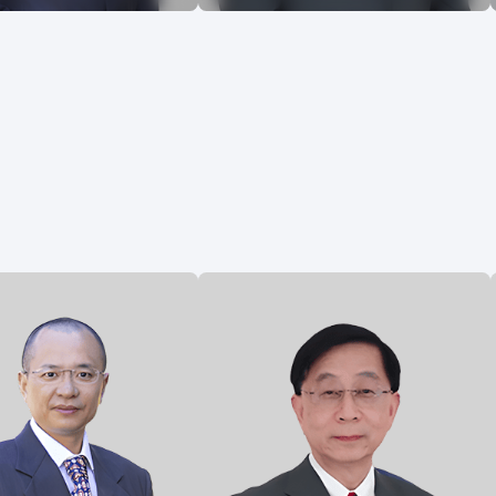
， 安道药业（杭州）股
Zhu Qi 博士，安道药业（杭州）股
首席科学官（2019-），
份有限公司首席医学官(2019-)。苏
院上海有机化学研究所有
州大学医学院临床医学学士，中国
士、哈佛大学医学院和加
南京医科大学硕士，哈佛大学医学
大学旧金山分校博士后。
院Schepens眼科中心博士后。曾任
创新性生物技术公司珐博
于无锡和邦生物科技有限公司担任
Gen,Ine. 现称Kyntra
首席医学官，曾任Baxalta, Ine.担任
e.）首席科学家。在生物科技
高级医疗总监、Bristol-Myers
20年经验,擅长于有机合
Squibb Company 担任高级医疗总
研发与生产，熟知药物从
监，随后于其分拆后于Lantheus
学研究到药物上市整个过
Medical Imaging, Ine.担任高级医疗
总监。拥有近30年制药行业引领全
球临床药物开发的丰富经验。