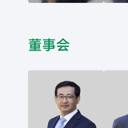
Liu Dong博士，安道药业（杭州）
邓绍江博士
股份有限公司首席执行官
份有限公司
（2014-）。山东大学药学学士和生
中国科学
物制药硕士、中国海洋大学药理学
机化学博
博士、德国马克斯·普朗克研究所
利福尼亚
(Max Planck Institute)担任研究员、
曾任美国
美国罗切斯特大学(University of
进（Fibro
Rochester)医学院助理教授。曾任
Bio,In
美国创新性生物技术公司珐博进 (
行业拥有逾
董事会
FibroGen,Ine. 现称Kyntra Bio,Ine.）
成、药物
的首席研究员和大型国际制药公司
基础生物
默沙东（Merck &Co.,Ine.）的高级
程。
药理学家，在生物科技行业拥有逾
20年经验。