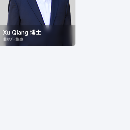
Xu Qiang 博士
非执行董事
Xu Qiang 博士，中国青岛农业大学
学士学位，中国山东农业大学农业
硕士，美国堪萨斯州立大学博士学
位，曾担任巴顿鲁治路易斯安那州
立大学、堪萨斯州立大学及加州大
学伯克利分校博士后研究员。在医
药行业及学术研究方面拥有丰富经
验。先前担任Osel,Ine. 的研究副总
裁、苏州德诚生科创业投资管理有
限公司上海分公司的合伙人、德诚
资本创业投资有限公司合伙人、山
东百佳食品有限公司董事、南京英
派药业股份有限公司董事、上海科
州药物股份有限公司董事及担任
Islex Therapeuties,LLC董事。