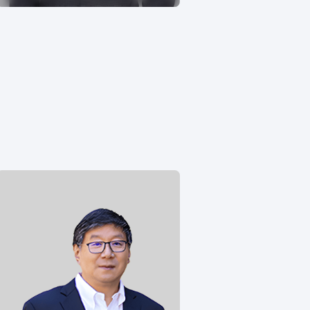
Peng Qing博士，安道药业（杭州）
股份有限公司首席财务官
（2025-）。中国武汉大学化学学士
及有机化学硕士，加拿大英属哥伦
比亚大学生物物理化学博士，并在
美国杜克大学获得工商管理硕士学
位。曾担任上海生物医药基金投资
总监、 彼北极光创投投资副总裁、
J.P.Morgan 副总裁、易凯资本副总
裁。曾主导/参与过多家生物科技公
司的投资和IPO。