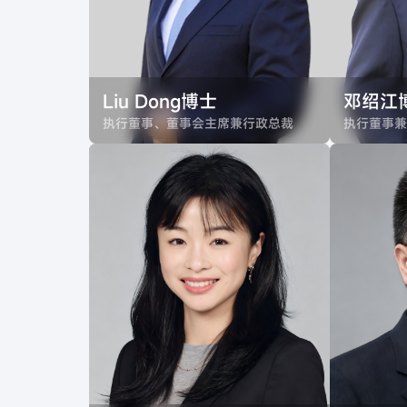
Liu Dong博士
邓绍江
执行董事、董事会主席兼行政总裁
执行董事兼
Liu Dong博士，安道药业（杭州）
邓绍江博士
股份有限公司首席执行官
份有限公司
（2014-）。山东大学药学学士和生
中国科学
物制药硕士、中国海洋大学药理学
机化学博
博士、德国马克斯·普朗克研究所
利福尼亚
(Max Planck Institute)担任研究员、
曾任美国
美国罗切斯特大学(University of
进（Fibro
Rochester)医学院助理教授。曾任
Bio,In
美国创新性生物技术公司珐博进 (
行业拥有逾
FibroGen,Ine. 现称Kyntra Bio,Ine.）
成、药物
的首席研究员和大型国际制药公司
基础生物
默沙东（Merck &Co.,Ine.）的高级
程。
药理学家，在生物科技行业拥有逾
20年经验。