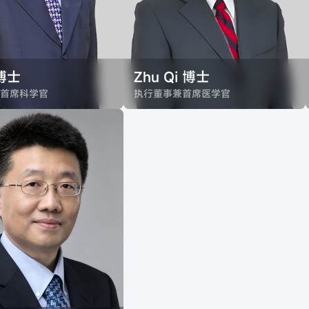
博士
Zhu Qi 博士
首席科学官
执行董事兼首席医学官
， 安道药业（杭州）股
Zhu Qi 博士，安道药业（杭州）股
首席科学官（2019-），
份有限公司首席医学官(2019-)。苏
院上海有机化学研究所有
州大学医学院临床医学学士，中国
士、哈佛大学医学院和加
南京医科大学硕士，哈佛大学医学
大学旧金山分校博士后。
院Schepens眼科中心博士后。曾任
创新性生物技术公司珐博
于无锡和邦生物科技有限公司担任
Gen,Ine. 现称Kyntra
首席医学官，曾任Baxalta, Ine.担任
e.）首席科学家。在生物科技
高级医疗总监、Bristol-Myers
20年经验,擅长于有机合
Squibb Company 担任高级医疗总
研发与生产，熟知药物从
监，随后于其分拆后于Lantheus
学研究到药物上市整个过
Medical Imaging, Ine.担任高级医疗
总监。拥有近30年制药行业引领全
球临床药物开发的丰富经验。