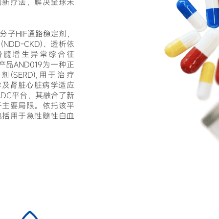
创新疗法，解决全球未
分子HIF通路稳定剂，
DD-CKD)、透析依
)、骨髓增生异常综合征
产品AND019为一种正
SERD),用于治疗
瘤学及肾脏心脏病学适应
 ADC平台，其融合了新
干主要局限。依托该平
包括用于急性髓性白血
安道药业（杭州）股份有限公司
2014年7月15日
在杭州余杭区注册成立
AND017 在中国提交专利注册申
2017年
请