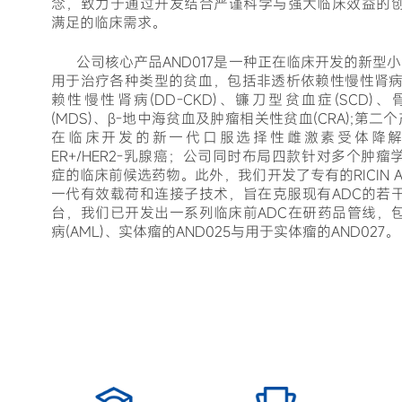
念，致力于通过开发结合严谨科学与强大临床效益的
满足的临床需求。
公司核心产品AND017是一种正在临床开发的新型小
用于治疗各种类型的贫血，包括非透析依赖性慢性肾病(N
赖性慢性肾病(DD-CKD)、镰刀型贫血症(SCD
(MDS)、β-地中海贫血及肿瘤相关性贫血(CRA);第二个
在临床开发的新一代口服选择性雌激素受体降解剂(
ER+/HER2-乳腺癌；公司同时布局四款针对多个肿
症的临床前候选药物。
此外，我们开发了专有的RICIN
一代有效载荷和连接子技术，旨在克服现有ADC的若
台，我们已开发出一系列临床前ADC在研药品管线，
病(AML)、实体瘤的AND025与用于实体瘤的AND027。